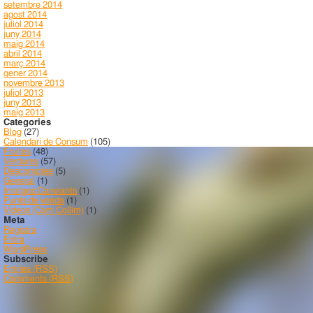
setembre 2014
agost 2014
juliol 2014
juny 2014
maig 2014
abril 2014
març 2014
gener 2014
novembre 2013
juliol 2013
juny 2013
maig 2013
Categories
Blog
(27)
Calendari de Consum
(105)
Fruites
(48)
Verdures
(57)
Descomptes
(5)
General
(1)
Imatges Canviants
(1)
Punts de venda
(1)
Videos (Com Collim)
(1)
Meta
Registra
Entra
WordPress
Subscribe
Entries (RSS)
Comments (RSS)