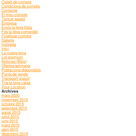
Cistell de compra
Condicions de compra
Contacte
El meu compte
Tancar sessió
Empresa
Envia la teva llista
Fes la teva comanda!
Finalitzar compra
Galeria
holagola
Inici
La nostra terra
Lot premium
Notícies (Blog)
Ofertes setmana
Poblacions disponibles
Punts de venda
Transport gratuït
Tria la teva caixa
Your Location
Archives
maig 2020
novembre 2015
octubre 2015
setembre 2015
agost 2015
juliol 2015
juny 2015
maig 2015
abril 2015
desembre 2014