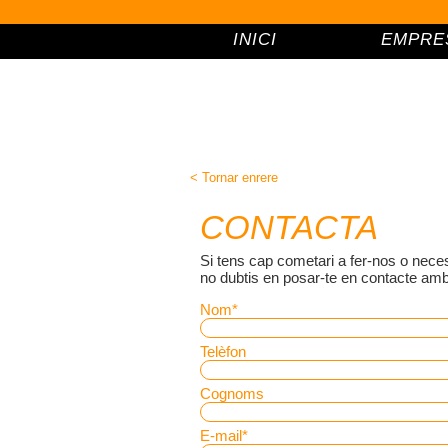
INICI
EMPRE
< Tornar enrere
CONTACTA
Si tens cap cometari a fer-nos o nece
no dubtis en posar-te en contacte amb
Nom
*
Telèfon
Cognoms
E-mail
*