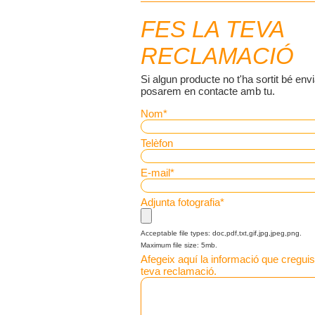
FES LA TEVA
RECLAMACIÓ
Si algun producte no t'ha sortit bé envi
posarem en contacte amb tu.
Nom
*
Telèfon
E-mail
*
Adjunta fotografia
*
Acceptable file types: doc,pdf,txt,gif,jpg,jpeg,png.
Maximum file size: 5mb.
Afegeix aquí la informació que creguis 
teva reclamació.