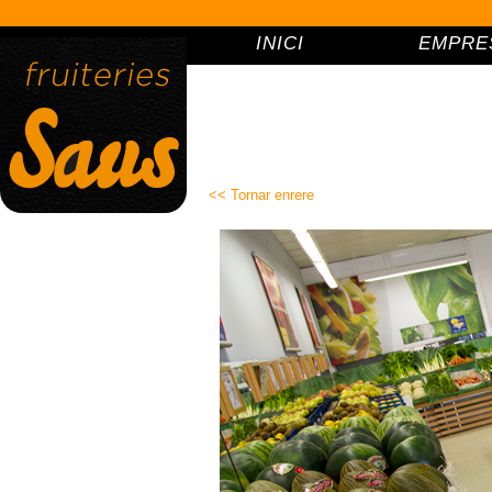
INICI
EMPRE
VIC (
<< Tornar enrere