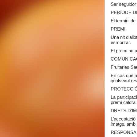
Ser seguidor
PERÍODE D
El termini de
PREMI
Una nit d’all
esmorzar.
El premi no p
COMUNICA
Fruiteries S
En cas que n
qualsevol res
PROTECCIÓ
La participac
premi caldrà
DRETS D’I
L’acceptació 
imatge, amb fi
RESPONSAB