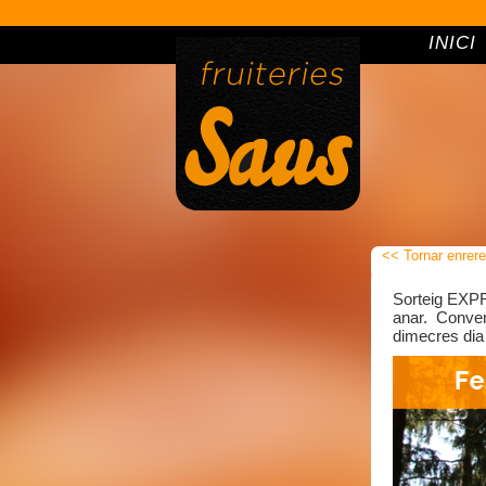
INICI
<< Tornar enrere
Sorteig EXPR
anar. Conver
dimecres dia