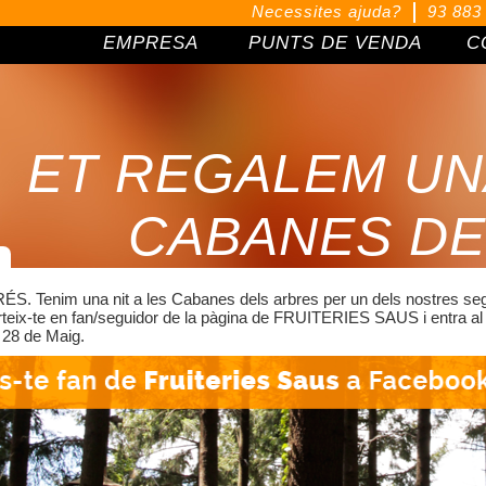
Necessites ajuda?
93 883
EMPRESA
PUNTS DE VENDA
C
ET REGALEM UNA
CABANES DE
ÉS. Tenim una nit a les Cabanes dels arbres per un dels nostres seg
teix-te en fan/seguidor de la pàgina de FRUITERIES SAUS i entra al 
 28 de Maig.