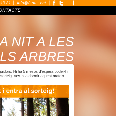
 43 81
info@fsaus.cat
ONTACTE
 NIT A LES
LS ARBRES
uidors. Hi ha 5 mesos d’espera poder-hi
sorteig. Ves-hi a dormir aquest mateix