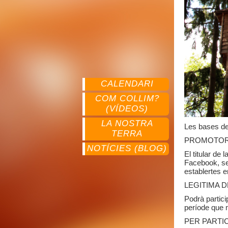
CALENDARI
COM COLLIM?
(VÍDEOS)
LA NOSTRA
Les bases de
TERRA
PROMOTO
NOTÍCIES (BLOG)
El titular de 
Facebook, sen
establertes e
LEGITIMA D
Podrà partici
període que 
PER PARTI