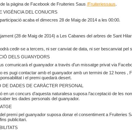
 de la pàgina de Facebook de Fruiteries Saus
/Fruiteriessaus
.
E VIGÈNCIA DEL CONUCRS
 participació acaba el dimecres 28 de Maig de 2014 a les 00:00.
otjament (28 de Maig de 2014) a Les Cabanes del arbres de Sant Hilari
odrà cedir-se a tercers, ni ser canviat de data, ni ser bescanviat pel s
CIÓ DELS GUANYDORS
aus comunicarà el guanyador a través d’un missatge privat via Faceb
o es pugi contactar amb el guanyador amb un termini de 12 hores , F
ponsabilitat i el premi quedarà desert.
 DE DADES DE CARÀCTER PERSONAL
ió en un concurs d’aquesta naturalesa suposa l’acceptació de les nor
 saber les dades personals del guanyador.
MATGE
del premi pel guanyador suposa donar el consentiment a Fruiteries Sa
ns publicitari.
ILITATS