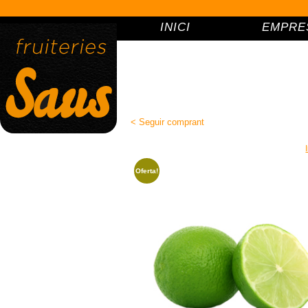
INICI
EMPRE
B
< Seguir comprant
Oferta!