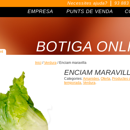
Necessites ajuda?
93 883
EMPRESA
PUNTS DE VENDA
C
BOTIGA ONL
nt
Inici
/
Verdura
/ Enciam maravilla
ENCIAM MARAVIL
Categories:
Amanides
,
Oferta
,
Productes 
temporada
,
Verdura
.