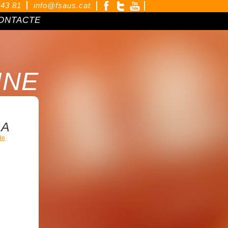
 43 81
info@fsaus.cat
ONTACTE
INE
LA
de