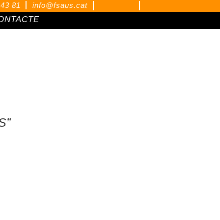
 43 81
info@fsaus.cat
ONTACTE
INE
S”