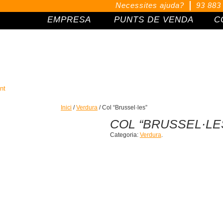
Necessites ajuda?
93 883
EMPRESA
PUNTS DE VENDA
C
BOTIGA ONL
nt
Inici
/
Verdura
/ Col “Brussel·les”
COL “BRUSSEL·LE
Categoria:
Verdura
.